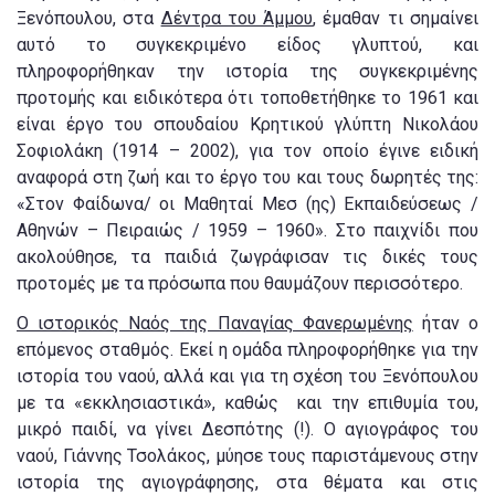
Ξενόπουλου, στα
Δέντρα του Άμμου
, έμαθαν τι σημαίνει
αυτό το συγκεκριμένο είδος γλυπτού, και
πληροφορήθηκαν την ιστορία της συγκεκριμένης
προτομής και ειδικότερα ότι τοποθετήθηκε το 1961 και
είναι έργο του σπουδαίου Κρητικού γλύπτη Νικολάου
Σοφιολάκη (1914 – 2002), για τον οποίο έγινε ειδική
αναφορά στη ζωή και το έργο του και τους δωρητές της:
«Στον Φαίδωνα/ οι Μαθηταί Μεσ (ης) Εκπαιδεύσεως /
Αθηνών – Πειραιώς / 1959 – 1960». Στο παιχνίδι που
ακολούθησε, τα παιδιά ζωγράφισαν τις δικές τους
προτομές με τα πρόσωπα που θαυμάζουν περισσότερο.
Ο ιστορικός Ναός της Παναγίας Φανερωμένης
ήταν ο
επόμενος σταθμός. Εκεί η ομάδα πληροφορήθηκε για την
ιστορία του ναού, αλλά και για τη σχέση του Ξενόπουλου
με τα «εκκλησιαστικά», καθώς και την επιθυμία του,
μικρό παιδί, να γίνει Δεσπότης (!). Ο αγιογράφος του
ναού, Γιάννης Τσολάκος, μύησε τους παριστάμενους στην
ιστορία της αγιογράφησης, στα θέματα και στις