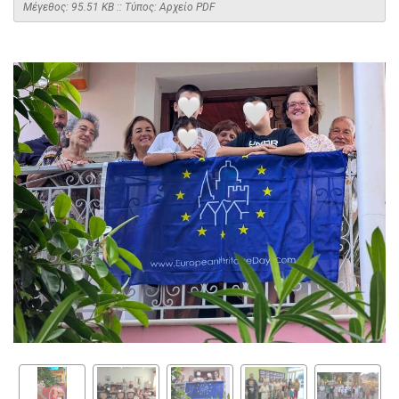
Mέγεθος: 95.51 KB :: Τύπος: Αρχείο PDF