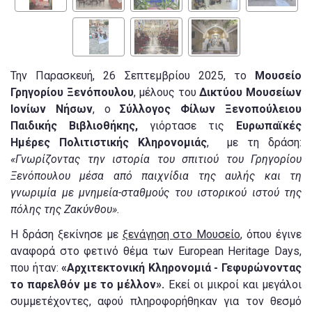
Την Παρασκευή, 26 Σεπτεμβρίου 2025, το
Μουσείο
Γρηγορίου Ξενόπουλου
, μέλους του
Δικτύου Μουσείων
Ιονίων Νήσων
, ο
Σύλλογος Φίλων Ξενοπούλειου
Παιδικής Βιβλιοθήκης,
γιόρτασε τις
Ευρωπαϊκές
Ημέρες Πολιτιστικής Κληρονομιάς
, με τη δράση:
«Γνωρίζοντας την ιστορία του σπιτιού του Γρηγορίου
Ξενόπουλου μέσα από παιχνίδια της αυλής και τη
γνωριμία με μνημεία-σταθμούς του ιστορικού ιστού της
πόλης της Ζακύνθου».
Η δράση ξεκίνησε με
ξενάγηση στο Μουσείο
, όπου έγινε
αναφορά στο φετινό θέμα των European Heritage Days,
που ήταν:
«Αρχιτεκτονική Κληρονομιά - Γεφυρώνοντας
το παρελθόν με το μέλλον».
Εκεί οι μικροί και μεγάλοι
συμμετέχοντες, αφού πληροφορήθηκαν για τον θεσμό