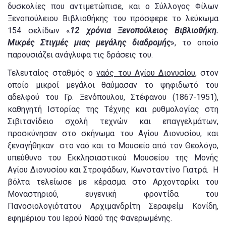
δυσκολίες που αντιμετώπισε, και ο Σύλλογος Φίλων
Ξενοπούλειου Βιβλιοθήκης του πρόσφερε το λεύκωμα
154 σελίδων «
12 χρόνια Ξενοπούλειος Βιβλιοθήκη.
Μικρές Στιγμές μιας μεγάλης διαδρομής
», το οποίο
παρουσιάζει ανάγλυφα τις δράσεις του.
Τελευταίος σταθμός ο
ναός του Αγίου Διονυσίου
, στον
οποίο μικροί μεγάλοι θαύμασαν το ψηφιδωτό του
αδελφού του Γρ. Ξενόπουλου, Στέφανου (1867-1951),
καθηγητή Ιστορίας της Τέχνης και ρυθμολογίας στη
Σιβιτανίδειο σχολή τεχνών και επαγγελμάτων,
προσκύνησαν στο σκήνωμα του Αγίου Διονυσίου, και
ξεναγήθηκαν στο ναό και το Μουσείο από τον Θεολόγο,
υπεύθυνο του Εκκλησιαστικού Μουσείου της Μονής
Αγίου Διονυσίου και Στροφάδων, Κωνσταντίνο Γιατρά. Η
βόλτα τελείωσε με κέρασμα στο Αρχονταρίκι του
Μοναστηριού, ευγενική φροντίδα του
Πανοσιολογιότατου Αρχιμανδρίτη Σεραφείμ Κονίδη,
εφημέριου του Ιερού Ναού της Φανερωμένης.