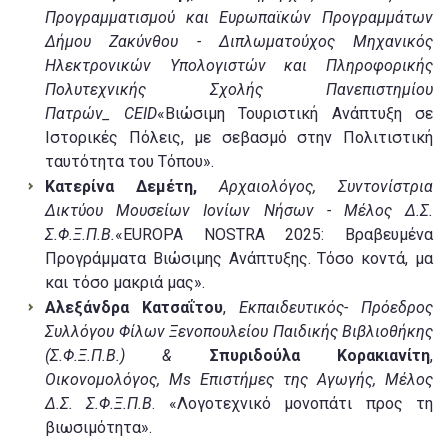
Προγραμματισμού και Ευρωπαϊκών Προγραμμάτων
Δήμου Ζακύνθου - Διπλωματούχος Μηχανικός
Ηλεκτρονικών Υπολογιστών και Πληροφορικής
Πολυτεχνικής Σχολής Πανεπιστημίου
Πατρών_ CEID
«Βιώσιμη Τουριστική Ανάπτυξη σε
Ιστορικές Πόλεις, με σεβασμό στην Πολιτιστική
ταυτότητα του Τόπου».
Κατερίνα Δεμέτη,
Αρχαιολόγος, Συντονίστρια
Δικτύου Μουσείων Ιονίων Νήσων - Μέλος Δ.Σ.
Σ.Φ.Ξ.Π.Β.
«EUROPA NOSTRA 2025: Βραβευμένα
Προγράμματα Βιώσιμης Ανάπτυξης. Τόσο κοντά, μα
και τόσο μακριά μας».
Αλεξάνδρα Κατσαΐτου
,
Εκπαιδευτικός- Πρόεδρος
Συλλόγου Φίλων Ξενοπουλείου Παιδικής Βιβλιοθήκης
(Σ.Φ.Ξ.Π.Β.) &
Σπυριδούλα Κορακιανίτη
,
Οικονομολόγος, Ms Επιστήμες της Αγωγής, Μέλος
Δ.Σ. Σ.Φ.Ξ.Π.Β
. «Λογοτεχνικό μονοπάτι προς τη
βιωσιμότητα».