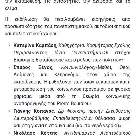
την εκπαίδευση, τις ανισότητες, την αειφορία και το
κλίμα.
Η εκδήλωση θα περιλαμβάνει εισηγήσεις από
προσωπικότητες του πανεπιστημιακού, αυτοδιοικητικού
και πολιτιστικού χώρου:
Κατερίνα Καμπάση
,
Καθηγήτρια, Κοσμήτορας Σχολής
Περιβάλλοντος, Ιόνιο Πανεπιστήμιο
«Οι στόχοι
Βιώσιμης Εκπαίδευσης και ο ρόλος των πολιτών».
Σπύρος Ξένος
,
Κοινωνιολόγος,
«Μύθοι, Θεοί,
Δαίμονες και Κληρονόμοι στον χώρο της
εκπαίδευσης. Η μυθολογία των ίσων ευκαιριών και η
μεταμόρφωση του κοινωνικού προνομίου σε φυσικό
χάρισμα, μέσα από τη θεωρία κοινωνικής
αναπαραγωγής του Pierre Bourdieu».
Γιάννης Κοπανάς
,
Δρ Φυσικής, πρώην Διευθυντής
Δευτεροβάθμιας Εκπαίδευσης
«Μια θάλασσα μικρή
και στη γωνιά η στάμνα μου (και το νερό νεράκι)».
Νικόλαος Κόττης
,
Αντιδήμαρχος Αναπτυξιακού