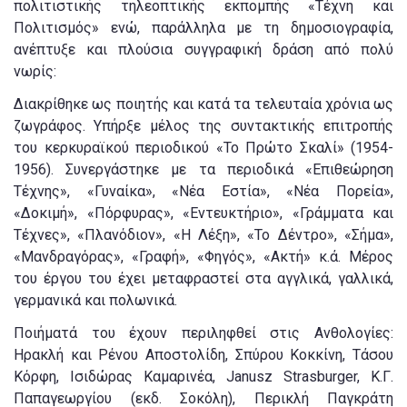
πολιτιστικής τηλεοπτικής εκπομπής «Τέχνη και
Πολιτισμός» ενώ, παράλληλα με τη δημοσιογραφία,
ανέπτυξε και πλούσια συγγραφική δράση από πολύ
νωρίς:
Διακρίθηκε ως ποιητής και κατά τα τελευταία χρόνια ως
ζωγράφος. Υπήρξε μέλος της συντακτικής επιτροπής
του κερκυραϊκού περιοδικού «Το Πρώτο Σκαλί» (1954-
1956). Συνεργάστηκε με τα περιοδικά «Επιθεώρηση
Τέχνης», «Γυναίκα», «Νέα Εστία», «Νέα Πορεία»,
«Δοκιμή», «Πόρφυρας», «Εντευκτήριο», «Γράμματα και
Τέχνες», «Πλανόδιον», «Η Λέξη», «Το Δέντρο», «Σήμα»,
«Μανδραγόρας», «Γραφή», «Φηγός», «Ακτή» κ.ά. Μέρος
του έργου του έχει μεταφραστεί στα αγγλικά, γαλλικά,
γερμανικά και πολωνικά.
Ποιήματά του έχουν περιληφθεί στις Ανθολογίες:
Ηρακλή και Ρένου Αποστολίδη, Σπύρου Κοκκίνη, Τάσου
Κόρφη, Ισιδώρας Καμαρινέα, Janusz Strasburger, Κ.Γ.
Παπαγεωργίου (εκδ. Σοκόλη), Περικλή Παγκράτη