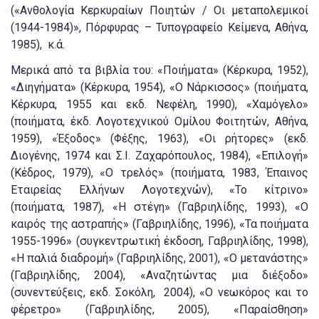
(«Ανθολογία Κερκυραίων Ποιητών / Οι μεταπολεμικοί
(1944-1984)», Πόρφυρας – Τυπογραφείο Κείμενα, Αθήνα,
1985), κ.ά.
Μερικά από τα βιβλία του: «Ποιήματα» (Κέρκυρα, 1952),
«Διηγήματα» (Κέρκυρα, 1954), «Ο Νάρκισσος» (ποιήματα,
Κέρκυρα, 1955 και εκδ. Νεφέλη, 1990), «Χαμόγελο»
(ποιήματα, έκδ. Λογοτεχνικού Ομίλου Φοιτητών, Αθήνα,
1959), «Έξοδος» (Φέξης, 1963), «Οι ρήτορες» (εκδ.
Διογένης, 1974 και Σ.Ι. Ζαχαρόπουλος, 1984), «Επιλογή»
(Κέδρος, 1979), «Ο τρελός» (ποιήματα, 1983, Έπαινος
Εταιρείας Ελλήνων Λογοτεχνών), «Το κίτρινο»
(ποιήματα, 1987), «Η στέγη» (Γαβριηλίδης, 1993), «Ο
καιρός της αστραπής» (Γαβριηλίδης, 1996), «Τα ποιήματα
1955-1996» (συγκεντρωτική έκδοση, Γαβριηλίδης, 1998),
«Η παλιά διαδρομή» (Γαβριηλίδης, 2001), «Ο μετανάστης»
(Γαβριηλίδης, 2004), «Αναζητώντας μια διέξοδο»
(συνεντεύξεις, εκδ. Σοκόλη, 2004), «Ο νεωκόρος και το
φέρετρο» (Γαβριηλίδης, 2005), «Παραίσθηση»