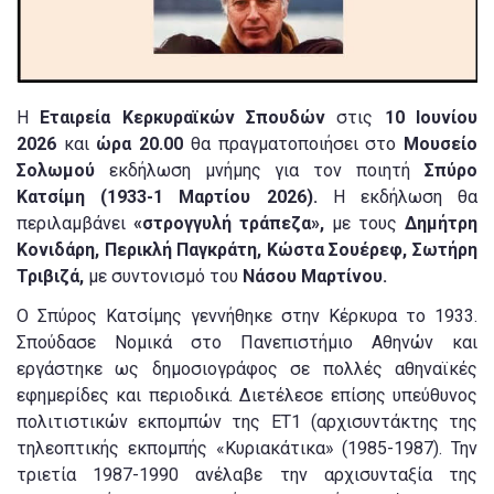
Η
Εταιρεία Κερκυραϊκών Σπουδών
στις
10 Ιουνίου
2026
και
ώρα 20.00
θα πραγματοποιήσει στο
Μουσείο
Σολωμού
εκδήλωση μνήμης για τον ποιητή
Σπύρο
Κατσίμη (1933-1 Μαρτίου 2026).
Η εκδήλωση θα
περιλαμβάνει
«στρογγυλή τράπεζα»,
με τους
Δημήτρη
Κονιδάρη, Περικλή Παγκράτη, Κώστα Σουέρεφ, Σωτήρη
Τριβιζά,
με συντονισμό του
Νάσου Μαρτίνου.
Ο Σπύρος Κατσίμης γεννήθηκε στην Κέρκυρα το 1933.
Σπούδασε Νομικά στο Πανεπιστήμιο Αθηνών και
εργάστηκε ως δημοσιογράφος σε πολλές αθηναϊκές
εφημερίδες και περιοδικά. Διετέλεσε επίσης υπεύθυνος
πολιτιστικών εκπομπών της ΕΤ1 (αρχισυντάκτης της
τηλεοπτικής εκπομπής «Κυριακάτικα» (1985-1987). Την
τριετία 1987-1990 ανέλαβε την αρχισυνταξία της