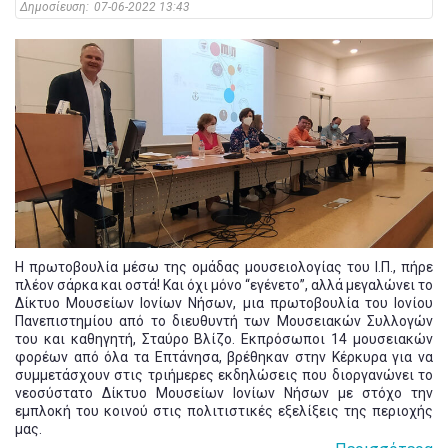
Δημοσίευση:
07-06-2022 13:43
Η πρωτοβουλία μέσω της ομάδας μουσειολογίας του Ι.Π., πήρε
πλέον σάρκα και οστά! Και όχι μόνο “εγένετο”, αλλά μεγαλώνει το
Δίκτυο Μουσείων Ιονίων Νήσων, μια πρωτοβουλία του Ιονίου
Πανεπιστημίου από το διευθυντή των Μουσειακών Συλλογών
του και καθηγητή, Σταύρο Βλίζο. Εκπρόσωποι 14 μουσειακών
φορέων από όλα τα Επτάνησα, βρέθηκαν στην Κέρκυρα για να
συμμετάσχουν στις τριήμερες εκδηλώσεις που διοργανώνει το
νεοσύστατο Δίκτυο Μουσείων Ιονίων Νήσων με στόχο την
εμπλοκή του κοινού στις πολιτιστικές εξελίξεις της περιοχής
μας.