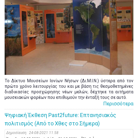
Το Δίκτυο Μουσείων Ιονίων Νήσων (Δι.Μ.Ι.Ν.) ύστερα από τον
πρώτο χρόνο λειτουργίας του και με βάση τις θεσμοθετημένες
διαδικασίες προσχώρησης νέων μελών, δέχτηκε τα αιτήματα
μουσειακών φορέων που επιθυμούν την ένταξή τους σε αυτό.
Περισσότερα
Ψηφιακή Έκθεση Past2future: Επτανησιακός
πολιτισμός (Από το Χθες στο Σήμερα)
Δημοσίευση:
24-08-2021 11:58