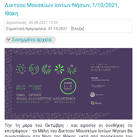
Δικτύου Μουσείων Ιονίων Νήσων, 1/10/2021,
Ιθάκη
Δημοσίευση:
05-08-2021 13:03
Σημαντική Ημερομηνία:
01-10-2021
[Έληξε]
Συνημμένα αρχεία
Tην 1η μέρα του Οκτώβρη - και εφόσον οι συνθήκες το
επιτρέψουν - τα Μέλη του Δικτύου Μουσείων Ιονίων Νήσων θα
συναντηθούν στο Νησί της Ιθάκης, μετά από πρόσκληση του