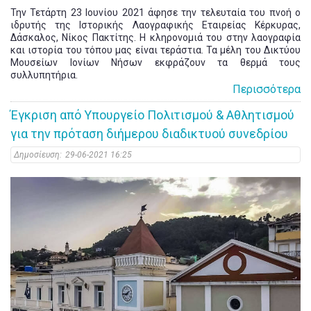
Την Τετάρτη 23 Ιουνίου 2021 άφησε την τελευταία του πνοή ο
ιδρυτής της Ιστορικής Λαογραφικής Εταιρείας Κέρκυρας,
Δάσκαλος, Νίκος Πακτίτης. Η κληρονομιά του στην λαογραφία
και ιστορία του τόπου μας είναι τεράστια. Τα μέλη του Δικτύου
Μουσείων Ιονίων Νήσων εκφράζουν τα θερμά τους
συλλυπητήρια.
Περισσότερα
Έγκριση από Υπουργείο Πολιτισμού & Αθλητισμού
για την πρόταση διήμερου διαδικτυού συνεδρίου
Δημοσίευση:
29-06-2021 16:25