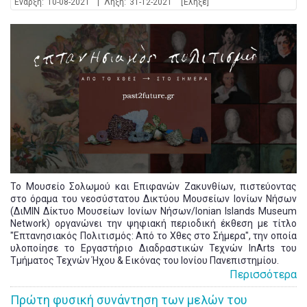
Έναρξη:
10-08-2021
|
Λήξη:
31-12-2021
[Έληξε]
Το Μουσείο Σολωμού και Επιφανών Ζακυνθίων, πιστεύοντας
στο όραμα του νεοσύστατου Δικτύου Μουσείων Ιονίων Νήσων
(ΔιΜΙΝ Δίκτυο Μουσείων Ιονίων Νήσων/Ionian Islands Museum
Network) οργανώνει την ψηφιακή περιοδική έκθεση με τίτλο
"Επτανησιακός Πολιτισμός: Από το Χθες στο Σήμερα", την οποία
υλοποίησε το Εργαστήριο Διαδραστικών Τεχνών InArts του
Τμήματος Τεχνών Ήχου & Εικόνας του Ιονίου Πανεπιστημίου.
Περισσότερα
Πρώτη φυσική συνάντηση των μελών του