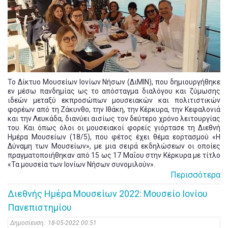
Το Δίκτυο Μουσείων Ιονίων Νήσων (ΔιΜΙΝ), που δημιουργήθηκε
εν μέσω πανδημίας ως το απόσταγμα διαλόγου και ζύμωσης
ιδεών μεταξύ εκπροσώπων μουσειακών και πολιτιστικών
φορέων από τη Ζάκυνθο, την Ιθάκη, την Κέρκυρα, την Κεφαλονιά
και την Λευκάδα, διανύει αισίως τον δεύτερο χρόνο λειτουργίας
του. Και όπως όλοι οι μουσειακοί φορείς γιόρτασε τη Διεθνή
Ημέρα Μουσείων (18/5), που φέτος έχει θέμα εορτασμού «Η
Δύναμη των Μουσείων», με μια σειρά εκδηλώσεων οι οποίες
πραγματοποιήθηκαν από 15 ως 17 Μαΐου στην Κέρκυρα με τίτλο
«Τα μουσεία των Ιονίων Νήσων συνομιλούν».
Περισσότερα
Διεθνής Ημέρα Μουσείων 2022: Μουσείο Ιονίου
Πανεπιστημίου
Δημοσίευση:
18-05-2022 00:51