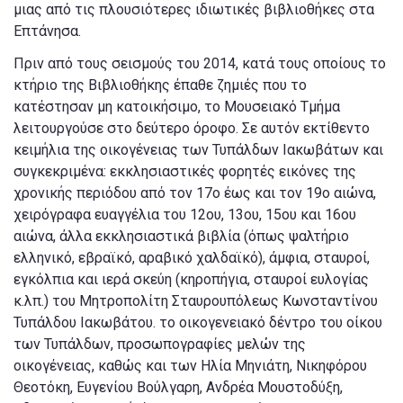
μιας από τις πλουσιότερες ιδιωτικές βιβλιοθήκες στα
Επτάνησα.
Πριν από τους σεισμούς του 2014, κατά τους οποίους το
κτήριο της Βιβλιοθήκης έπαθε ζημιές που το
κατέστησαν μη κατοικήσιμο, το Μουσειακό Τμήμα
λειτουργούσε στο δεύτερο όροφο. Σε αυτόν εκτίθεντο
κειμήλια της οικογένειας των Τυπάλδων Ιακωβάτων και
συγκεκριμένα: εκκλησιαστικές φορητές εικόνες της
χρονικής περιόδου από τον 17ο έως και τον 19ο αιώνα,
χειρόγραφα ευαγγέλια του 12ου, 13ου, 15ου και 16ου
αιώνα, άλλα εκκλησιαστικά βιβλία (όπως ψαλτήριο
ελληνικό, εβραϊκό, αραβικό χαλδαϊκό), άμφια, σταυροί,
εγκόλπια και ιερά σκεύη (κηροπήγια, σταυροί ευλογίας
κ.λπ.) του Μητροπολίτη Σταυρουπόλεως Κωνσταντίνου
Τυπάλδου Ιακωβάτου. το οικογενειακό δέντρο του οίκου
των Τυπάλδων, προσωπογραφίες μελών της
οικογένειας, καθώς και των Ηλία Μηνιάτη, Νικηφόρου
Θεοτόκη, Ευγενίου Βούλγαρη, Ανδρέα Μουστοδύξη,