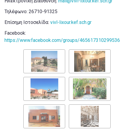
Ηλεκτρονική Διεύθυνση:
mail@vivl-lixour.kef.sch.gr
Τηλέφωνο: 26710-91325
Επίσημη Ιστοσελίδα:
vivl-lixour.kef.sch.gr
Facebook:
https://www.facebook.com/groups/465617310299536