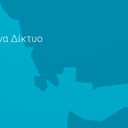
να Δίκτυο