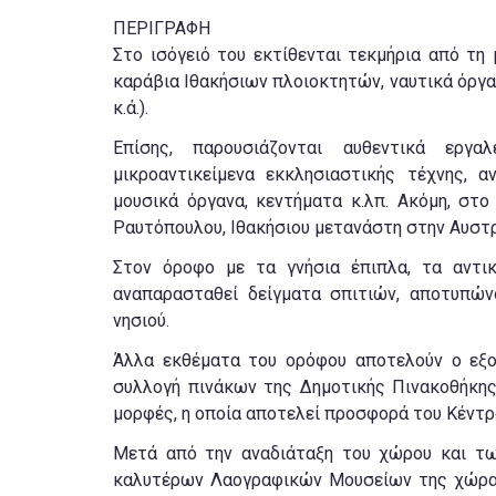
ΠΕΡΙΓΡΑΦΗ
Στο ισόγειό του εκτίθενται τεκμήρια από τη
καράβια Ιθακήσιων πλοιοκτητών, ναυτικά όργα
κ.ά.).
Επίσης, παρουσιάζονται αυθεντικά εργα
μικροαντικείμενα εκκλησιαστικής τέχνης, α
μουσικά όργανα, κεντήματα κ.λπ. Ακόμη, στ
Ραυτόπουλου, Ιθακήσιου μετανάστη στην Αυστρ
Στον όροφο με τα γνήσια έπιπλα, τα αντικ
αναπαρασταθεί δείγματα σπιτιών, αποτυπών
νησιού.
Άλλα εκθέματα του ορόφου αποτελούν ο εξοπ
συλλογή πινάκων της Δημοτικής Πινακοθήκης
μορφές, η οποία αποτελεί προσφορά του Κέντ
Μετά από την αναδιάταξη του χώρου και τω
καλυτέρων Λαογραφικών Μουσείων της χώρας 