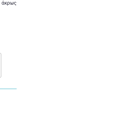
α άκρως