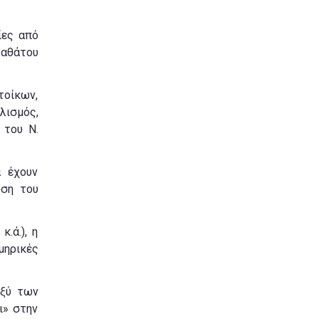
ίες από
ταθάτου
οίκων,
λισμός,
 του Ν.
α έχουν
ωση του
.ά.), η
μηρικές
αξύ των
ι» στην