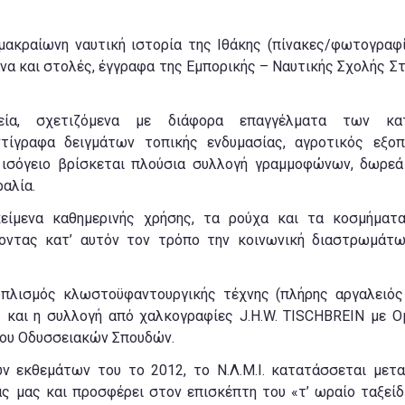
 μακραίωνη ναυτική ιστορία της Ιθάκης (πίνακες/φωτογραφ
να και στολές, έγγραφα της Εμπορικής – Ναυτικής Σχολής Σ
λεία, σχετιζόμενα με διάφορα επαγγέλματα των κατ
ντίγραφα δειγμάτων τοπικής ενδυμασίας, αγροτικός εξοπ
ο ισόγειο βρίσκεται πλούσια συλλογή γραμμοφώνων, δωρεά
αλία.
είμενα καθημερινής χρήσης, τα ρούχα και τα κοσμήματ
οντας κατ’ αυτόν τον τρόπο την κοινωνική διαστρωμάτ
λισμός κλωστοϋφαντουργικής τέχνης (πλήρης αργαλειός κ
 και η συλλογή από χαλκογραφίες J.H.W. TISCHBREIN με Ο
ρου Οδυσσειακών Σπουδών.
ν εκθεμάτων του το 2012, το Ν.Λ.Μ.Ι. κατατάσσεται μετ
μας και προσφέρει στον επισκέπτη του «τ’ ωραίο ταξείδ