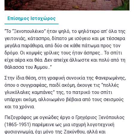
Επίσημος Ιστοχώρος
“Το “Ξενοπουλέικο” ήταν ψηλό, το ψηλότερο απ’ όλα της
γειτονιάς, κάτασπρο, δίπατο με ισόγειο και με τέσσερα
μεγάλα παράθυρα, από δύο σε κάθε πάτωμα προς τον
δρόμο. Οι κομψές γρίλιες τους ήταν άσπρες... Το σπίτι
είχε αέρα και θέα. Δεν απείχε άλλωστε και πολύ από τη
θάλασσα του Άμμου...”
Στην ίδια θέση, στη γραφική συνοικία της Φανερωμένης,
όπου ο συγγραφέας, παιδί ακόμη, άκουγε τις “πολλές
γλυκόλαλες καμπάνες” της, το πατρικό του σπίτι
υπάρχει ακόμη, αλλοιωμένο βέβαια από τους σεισμούς
και τα χρόνια.
Πεζογράφος με ογκώδες έργο ο Γρηγόριος Ξενόπουλος
(1865-1951) παρέμεινε ως μια ισχυρή λογοτεχνική
φυσιογνωμία, όχι μόνο της Ζακύνθου, αλλά και