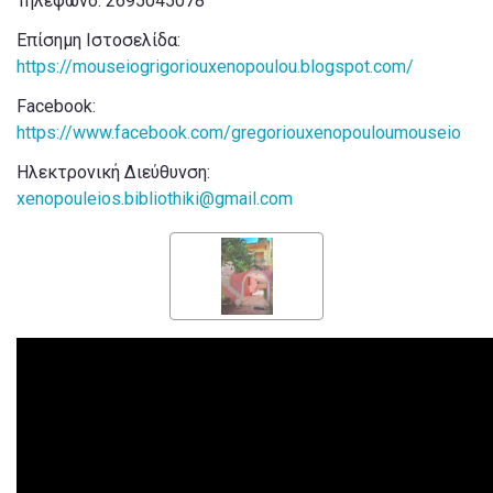
Τηλέφωνο: 2695045078
Επίσημη Ιστοσελίδα:
https://mouseiogrigoriouxenopoulou.blogspot.com/
Facebook:
https://www.facebook.com/gregoriouxenopouloumouseio
Ηλεκτρονική Διεύθυνση:
xenopouleios.bibliothiki@gmail.com