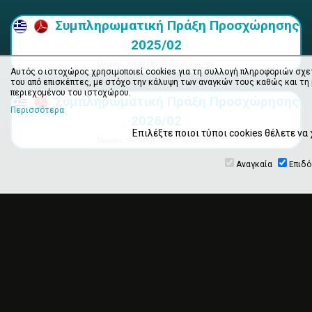
Συμπληρωματική Πράξη Προσχώρησης
2025/02
Mέγεθος: 263.77 KB :: Τύπος: Αρχείο PDF
Αυτός ο ιστοχώρος χρησιμοποιεί cookies για τη συλλογή πληροφοριών σχε
του από επισκέπτες, με στόχο την κάλυψη των αναγκών τους καθώς και τη
περιεχομένου του ιστοχώρου.
Συμπληρωματική Πράξη Προσχώρησης
Περισσότερα
2026/02
Επιλέξτε ποιοι τύποι cookies θέλετε ν
Mέγεθος: 596.98 KB :: Τύπος: Αρχείο PDF
Αναγκαία
Επιδ