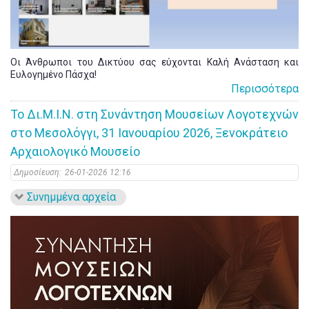
Οι Άνθρωποι του Δικτύου σας εύχονται Καλή Ανάσταση και
Ευλογημένο Πάσχα!
Περισσότερα
Το Δι.Μ.Ι.Ν. στη Συνάντηση Μουσείων Λογοτεχνών
στο Μεσολόγγι, 31 Ιανουαρίου 2026, Ξενοκράτειο
Αρχαιολογικό Μουσείο
Δημοσίευση:
26-01-2026 12:16
Συνημμένα αρχεία