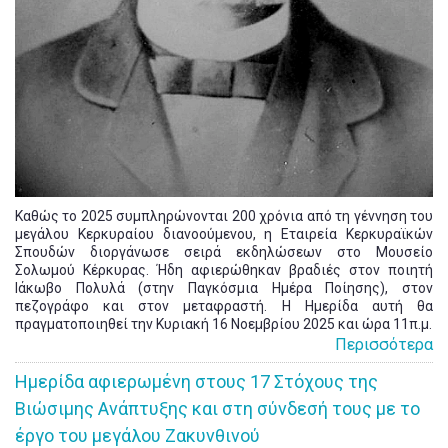
Καθώς το 2025 συμπληρώνονται 200 χρόνια από τη γέννηση του
μεγάλου Κερκυραίου διανοούμενου, η Εταιρεία Κερκυραϊκών
Σπουδών διοργάνωσε σειρά εκδηλώσεων στο Μουσείο
Σολωμού Κέρκυρας. Ήδη αφιερώθηκαν βραδιές στον ποιητή
Ιάκωβο Πολυλά (στην Παγκόσμια Ημέρα Ποίησης), στον
πεζογράφο και στον μεταφραστή. Η Ημερίδα αυτή θα
πραγματοποιηθεί την Κυριακή 16 Νοεμβρίου 2025 και ώρα 11π.μ.
Περισσότερα
Ημερίδα αφιερωμένη στους 17 Στόχους της
Βιώσιμης Ανάπτυξης και στη σύνδεσή τους με το
έργο του μεγάλου Ζακυνθινού