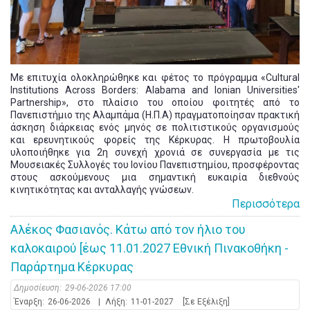
Με επιτυχία ολοκληρώθηκε και φέτος το πρόγραμμα «Cultural
Institutions Across Borders: Alabama and Ionian Universities'
Partnership», στο πλαίσιο του οποίου φοιτητές από το
Πανεπιστήμιο της Αλαμπάμα (Η.Π.Α) πραγματοποίησαν πρακτική
άσκηση διάρκειας ενός μηνός σε πολιτιστικούς οργανισμούς
και ερευνητικούς φορείς της Κέρκυρας. Η πρωτοβουλία
υλοποιήθηκε για 2η συνεχή χρονιά σε συνεργασία με τις
Μουσειακές Συλλογές του Ιονίου Πανεπιστημίου, προσφέροντας
στους ασκούμενους μια σημαντική ευκαιρία διεθνούς
κινητικότητας και ανταλλαγής γνώσεων.
Περισσότερα
Αλέκος Φασιανός. Κάτω από τον ήλιο του
καλοκαιρού [έως 11.01.2027 Εθνική Πινακοθήκη -
Παράρτημα Κέρκυρας
Δημοσίευση:
29-06-2026 17:00
Έναρξη:
26-06-2026
|
Λήξη:
11-01-2027
[Σε Εξέλιξη]