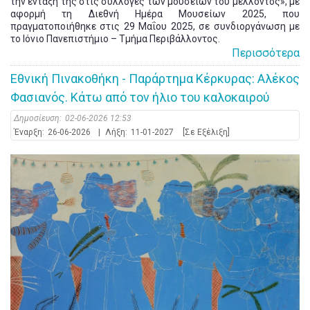
την ένταξή της στις συλλογές των μουσείων του μέλλοντος», με
αφορμή τη Διεθνή Ημέρα Μουσείων 2025, που
πραγματοποιήθηκε στις 29 Μαΐου 2025, σε συνδιοργάνωση με
το Ιόνιο Πανεπιστήμιο – Τμήμα Περιβάλλοντος.
Περισσότερα
Εθνική Πινακοθήκη - Παράρτημα Κέρκυρας: Αλέκος
Φασιανός. Κάτω από τον ήλιο του καλοκαιρού
Δημοσίευση:
02-06-2026 12:53
Έναρξη:
26-06-2026
|
Λήξη:
11-01-2027
[Σε Εξέλιξη]