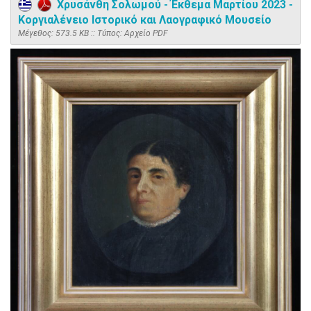
Χρυσάνθη Σολωμού - Έκθεμα Μαρτίου 2023 -
Κοργιαλένειο Ιστορικό και Λαογραφικό Μουσείο
Mέγεθος: 573.5 KB :: Τύπος: Αρχείο PDF