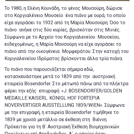
Το 1980, η Ελένη Κουνάδη, το γένος Μουσούρη, δώρισε
στο Κοργιαλένειο Μουσείο ένα πιάνο με ουρά, το οποίο
είχε αγοράσει το 1932 από τη Μαρία Μουσούρη. Όσο το
πιάνο ανήκε στις δύο κυρίες, βρισκόταν στις Μινιές.
Σύμφωνα με το Αρχείο του Κοργιαλενείου Μουσείου,
ενδεχομένως, η Μαρία Μουσούρη να είχε αγοράσει το
πιάνο από την οικογένεια Μομφεράτου. Στην κατοχή του
Κοργιαλενείου Ιδρύματος βρίσκονται άλλα τρία πιάνα.
Το πιάνο που παρουσιάζεται σήμερα εδώ,
κατασκευάστηκε μετά το 1839 από την αυστριακή
εταιρεία Bösendorfer. Στο μέτωπό πάνω από τα πλήκτρα
φέρει την εξής επιγραφή: «J. BÖSENDORFER/GOLDEN
MEDAILLE KAISERL. KÖNIGL HOF FORTEPIA
NOVERVERTIGER AUSSTELLUNG 1839/WIEN». Σύμφωνα
με την επιγραφή, η εταιρεία Βösendorfer τιμήθηκε το
1839 με χρυσό μετάλλιο σε έκθεση στη Βιέννη.
Πρόκειται για τη Β΄ Αυστριακή Έκθεση Βιομηχανικών
Προϊόντων επί Φερδινάνδου Α΄, ο οποίος ήταν