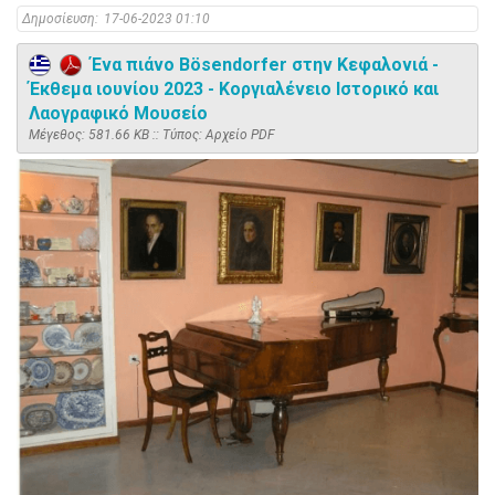
Δημοσίευση:
17-06-2023 01:10
Ένα πιάνο Bösendorfer στην Κεφαλονιά -
Έκθεμα ιουνίου 2023 - Κοργιαλένειο Ιστορικό και
Λαογραφικό Μουσείο
Mέγεθος: 581.66 KB :: Τύπος: Αρχείο PDF