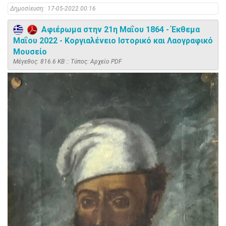
Δημοσίευση:
17-05-2022 00:16
Αφιέρωμα στην 21η Μαΐου 1864 - Έκθεμα
Μαΐου 2022 - Κοργιαλένειο Ιστορικό και Λαογραφικό
Μουσείο
Mέγεθος: 816.6 KB :: Τύπος: Αρχείο PDF