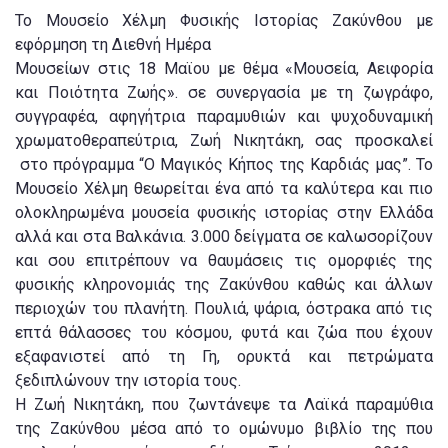
To Μουσείο Χέλμη Φυσικής Ιστορίας Ζακύνθου με
εφόρμηση τη Διεθνή Ημέρα
Μουσείων στις 18 Μαϊου με θέμα «Μουσεία, Αειφορία
και Ποιότητα Ζωής». σε συνεργασία με τη ζωγράφο,
συγγραφέα, αφηγήτρια παραμυθιών και ψυχοδυναμική
χρωματοθεραπεύτρια, Ζωή Νικητάκη, σας προσκαλεί
στο πρόγραμμα “Ο Μαγικός Κήπος της Καρδιάς μας”. Το
Μουσείο Χέλμη θεωρείται ένα από τα καλύτερα και πιο
ολοκληρωμένα μουσεία φυσικής ιστορίας στην Ελλάδα
αλλά και στα Βαλκάνια. 3.000 δείγματα σε καλωσορίζουν
και σου επιτρέπουν να θαυμάσεις τις ομορφιές της
φυσικής κληρονομιάς της Ζακύνθου καθώς και άλλων
περιοχών του πλανήτη. Πουλιά, ψάρια, όστρακα από τις
επτά θάλασσες του κόσμου, φυτά και ζώα που έχουν
εξαφανιστεί από τη Γη, ορυκτά και πετρώματα
ξεδιπλώνουν την ιστορία τους.
Η Ζωή Νικητάκη, που ζωντάνεψε τα Λαϊκά παραμύθια
της Ζακύνθου μέσα από το ομώνυμο βιβλίο της που