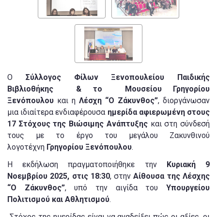
Ο
Σύλλογος Φίλων Ξενοπουλείου Παιδικής
Βιβλιοθήκης & το Μουσείου Γρηγορίου
Ξενόπουλου
και η
Λέσχη “Ο Ζάκυνθος”
, διοργάνωσαν
μια ιδιαίτερα ενδιαφέρουσα
ημερίδα αφιερωμένη στους
17 Στόχους της Βιώσιμης Ανάπτυξης
και στη σύνδεσή
τους με το έργο του μεγάλου Ζακυνθινού
λογοτέχνη
Γρηγορίου Ξενόπουλου
.
Η εκδήλωση πραγματοποιήθηκε την
Κυριακή 9
Νοεμβρίου 2025, στις 18:30
, στην
Αίθουσα της Λέσχης
“Ο Ζάκυνθος”
, υπό την αιγίδα του
Υπουργείου
Πολιτισμού και Αθλητισμού
.
Στόχος της ημερίδας είναι να αναδείξει πώς οι αξίες, οι