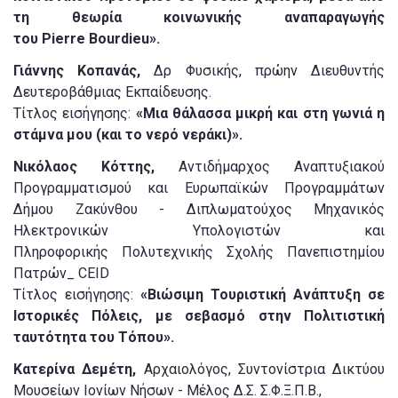
τη θεωρία κοινωνικής αναπαραγωγής
του Pierre Bourdieu».
Γιάννης Κοπανάς,
Δρ Φυσικής, πρώην Διευθυντής
Δευτεροβάθμιας Εκπαίδευσης.
Τίτλος εισήγησης:
«Μια θάλασσα μικρή και στη γωνιά η
στάμνα μου (και το νερό νεράκι)».
Νικόλαος Κόττης,
Αντιδήμαρχος Αναπτυξιακού
Προγραμματισμού και Ευρωπαϊκών Προγραμμάτων
Δήμου Ζακύνθου - Διπλωματούχος Μηχανικός
Ηλεκτρονικών Υπολογιστών και
Πληροφορικής Πολυτεχνικής Σχολής Πανεπιστημίου
Πατρών_ CEID
Τίτλος εισήγησης:
«Βιώσιμη Τουριστική Ανάπτυξη σε
Ιστορικές Πόλεις, με σεβασμό στην Πολιτιστική
ταυτότητα του Τόπου».
Κατερίνα Δεμέτη,
Αρχαιολόγος, Συντονίστρια Δικτύου
Μουσείων Ιονίων Νήσων - Μέλος Δ.Σ. Σ.Φ.Ξ.Π.Β.,