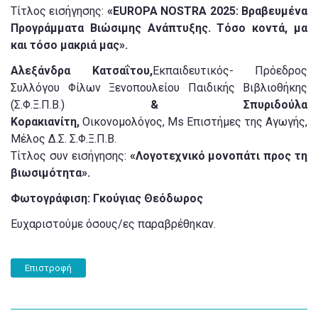
Τίτλος εισήγησης:
«EUROPA NOSTRA 2025: Βραβευμένα
Προγράμματα Βιώσιμης Ανάπτυξης. Τόσο κοντά, μα
και τόσο μακριά μας».
Αλεξάνδρα Κατσαΐτου,
Εκπαιδευτικός- Πρόεδρος
Συλλόγου Φίλων Ξενοπουλείου Παιδικής Βιβλιοθήκης
(Σ.Φ.Ξ.Π.Β.)
& Σπυριδούλα
Κορακιανίτη,
Οικονομολόγος, Ms Επιστήμες της Αγωγής,
Μέλος Δ.Σ. Σ.Φ.Ξ.Π.Β.
Τίτλος συν εισήγησης:
«Λογοτεχνικό μονοπάτι προς τη
βιωσιμότητα».
Φωτογράφιση: Γκούγιας Θεόδωρος
Ευχαριστούμε όσους/ες παραβρέθηκαν.
Επιστροφή