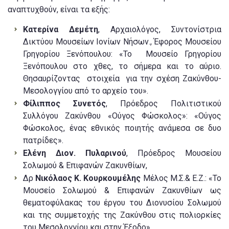
αναπτυχθούν, είναι τα εξής:
Κατερίνα Δεμέτη
, Aρχαιολόγος, Συντονίστρια
Δικτύου Μουσείων Ιονίων Νήσων., Έφορος Μουσείου
Γρηγορίου Ξενόπουλου: «Το Μουσείο Γρηγορίου
Ξενόπουλου στο χθες, το σήμερα και το αύριο.
Θησαυρίζοντας στοιχεία για την σχέση Ζακύνθου-
Μεσολογγίου από το αρχείο του».
Φίλιππος Συνετός
, Πρόεδρος Πολιτιστικού
Συλλόγου Ζακύνθου «Ούγος Φώσκολος»: «Ούγος
Φώσκολος, ένας εθνικός ποιητής ανάμεσα σε δυο
πατρίδες».
Ελένη Διον. Πυλαρινού
, Πρόεδρος Μουσείου
Σολωμού & Επιφανών Ζακυνθίων,
Δρ
Νικόλαος Κ. Κουρκουμέλης
Μέλος Μ.Σ.& Ε.Ζ.: «Το
Μουσείο Σολωμού & Επιφανών Ζακυνθίων ως
θεματοφύλακας του έργου του Διονυσίου Σολωμού
και της συμμετοχής της Ζακύνθου στις πολιορκίες
του Μεσολογγίου και στην Έξοδο».