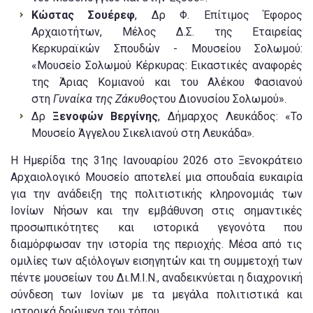
Κώστας Σουέρεφ
, Δρ Φ. Επίτιμος Έφορος
Αρχαιοτήτων, Μέλος Δ.Σ. της Εταιρείας
Κερκυραϊκών Σπουδών - Μουσείου Σολωμού:
«Μουσείο Σολωμού Κέρκυρας: Εικαστικές αναφορές
της Άριας Κομιανού και του Αλέκου Φασιανού
στη
Γυναίκα της Ζάκυθος
του Διονυσίου Σολωμού».
Δρ
Ξενοφών Βεργίνης
, Δήμαρχος Λευκάδος: «Το
Μουσείο Άγγελου Σικελιανού στη Λευκάδα».
Η Ημερίδα της 31ης Ιανουαρίου 2026 στο Ξενοκράτειο
Αρχαιολογικό Μουσείο αποτελεί μια σπουδαία ευκαιρία
για την ανάδειξη της πολιτιστικής κληρονομιάς των
Ιονίων Νήσων και την εμβάθυνση στις σημαντικές
προσωπικότητες και ιστορικά γεγονότα που
διαμόρφωσαν την ιστορία της περιοχής. Μέσα από τις
ομιλίες των αξιόλογων εισηγητών και τη συμμετοχή των
πέντε μουσείων του Δι.Μ.Ι.Ν., αναδεικνύεται η διαχρονική
σύνδεση των Ιονίων με τα μεγάλα πολιτιστικά και
ιστορικά δρώμενα του τόπου.